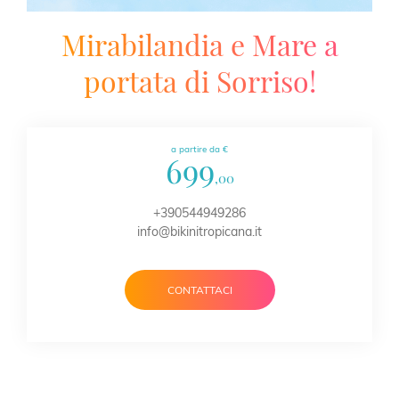
Mirabilandia e Mare a
portata di Sorriso!
a partire da €
699
,00
+390544949286
info@bikinitropicana.it
CONTATTACI