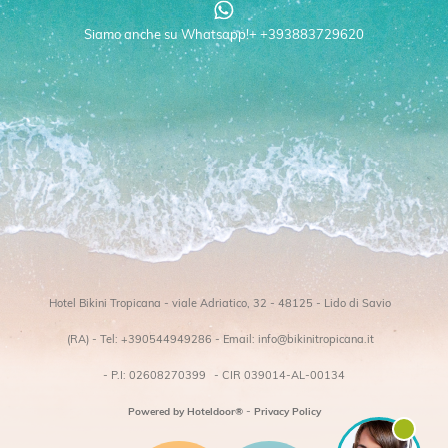
Siamo anche su Whatsapp!+ +393883729620
Hotel Bikini Tropicana - viale Adriatico, 32 - 48125 - Lido di Savio
(RA) - Tel: +390544949286 - Email: info@bikinitropicana.it
- P.I: 02608270399
- CIR 039014-AL-00134
-
Powered by Hoteldoor®
Privacy Policy