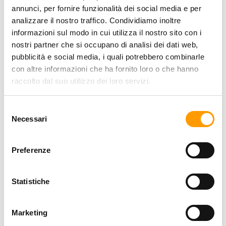
annunci, per fornire funzionalità dei social media e per
dell’arrivo la caparra versata sarà restituita;
analizzare il nostro traffico. Condividiamo inoltre
diversamente sarà trattenuta
informazioni sul modo in cui utilizza il nostro sito con i
in caso di prenotazione con saldo anticipato: entro
nostri partner che si occupano di analisi dei dati web,
14 giorni dell’arrivo l'intero importo sarà rimborsato;
pubblicità e social media, i quali potrebbero combinarle
diversamente sarà trattenuta la caparra e rimborsato il
con altre informazioni che ha fornito loro o che hanno
resto dell'importo
raccolto dal suo utilizzo dei loro servizi.
in caso di cancellazione/disdetta con pagamento
rateale SCALAPAY: entro 14 giorni dall’arrivo verrà
Selezione del consenso
trattenuto il 5% della caparra e il restante verrà
Necessari
restituito, diversamente sarà trattenuto l’importo
dell’intera caparra
Preferenze
in caso di partenza anticipata il cliente è tenuto al
pagamento di una penale pari a 3 pernottamenti
Statistiche
Marketing
RICHIEDI PREVENTIVO