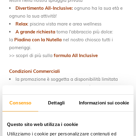
lettini nella nostra spiaggia privata
Divertimento All-Inclusive:
ognuno ha la sua età e
ognuno la sua attività!
Relax
: piscina vista mare e area wellness
A grande richiesta
torna l'abbraccio più dolce:
la
Piadina con la Nutella
nel nostro chiosco tutti i
pomeriggi.
>> scopri di più sulla
formula All Inclusive
Condizioni Commerciali
la promozione è soggetta a disponibilità limitata
a conferma della prenotazione verrà richiesta una
caparra del 30% o il saldo da inviare tramite bonifico
bancario o carta di credito entro 7 giorni dalla data di
Consenso
Dettagli
Informazioni sui cookie
prenotazione
Tessera Club € 60
a camera/soggiorno obbligatoria
Questo sito web utilizza i cookie
da pagare all’arrivo
Utilizziamo i cookie per personalizzare contenuti ed
in caso di cancellazione/disdetta entro 14 giorni