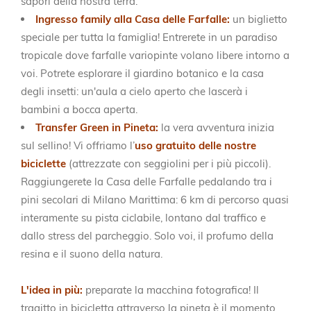
sapori della nostra terra.
Ingresso family alla Casa delle Farfalle:
un biglietto
speciale per tutta la famiglia! Entrerete in un paradiso
tropicale dove farfalle variopinte volano libere intorno a
voi. Potrete esplorare il giardino botanico e la casa
degli insetti: un'aula a cielo aperto che lascerà i
bambini a bocca aperta.
Transfer Green in Pineta:
la vera avventura inizia
sul sellino! Vi offriamo l’
uso gratuito delle nostre
biciclette
(attrezzate con seggiolini per i più piccoli).
Raggiungerete la Casa delle Farfalle pedalando tra i
pini secolari di Milano Marittima: 6 km di percorso quasi
interamente su pista ciclabile, lontano dal traffico e
dallo stress del parcheggio. Solo voi, il profumo della
resina e il suono della natura.
L'idea in più:
preparate la macchina fotografica! Il
tragitto in bicicletta attraverso la pineta è il momento