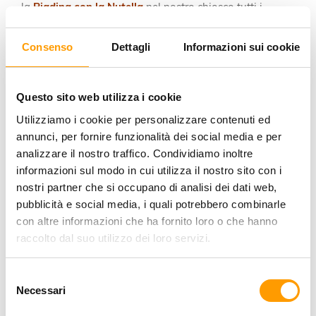
la
Piadina con la Nutella
nel nostro chiosco tutti i
pomeriggi.
>> scopri di più sulla
formula All Inclusive
Consenso
Dettagli
Informazioni sui cookie
Condizioni Commerciali
Questo sito web utilizza i cookie
la promozione è soggetta a disponibilità limitata
a conferma della prenotazione verrà richiesta una
Utilizziamo i cookie per personalizzare contenuti ed
caparra del 30% o il saldo da inviare tramite bonifico
annunci, per fornire funzionalità dei social media e per
bancario o carta di credito entro 7 giorni dalla data di
analizzare il nostro traffico. Condividiamo inoltre
informazioni sul modo in cui utilizza il nostro sito con i
prenotazione
nostri partner che si occupano di analisi dei dati web,
Tessera Club € 60
a camera/soggiorno obbligatoria
pubblicità e social media, i quali potrebbero combinarle
da pagare all’arrivo
con altre informazioni che ha fornito loro o che hanno
in caso di cancellazione/disdetta entro 14 giorni
raccolto dal suo utilizzo dei loro servizi.
dell’arrivo la caparra versata sarà restituita;
diversamente sarà trattenuta
Selezione del consenso
in caso di prenotazione con saldo anticipato: entro
Necessari
14 giorni dell’arrivo l'intero importo sarà rimborsato;