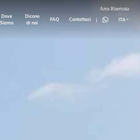
Area Riservata
Dove
Dicono
|
FAQ
Contattaci
ITA
Siamo
di noi