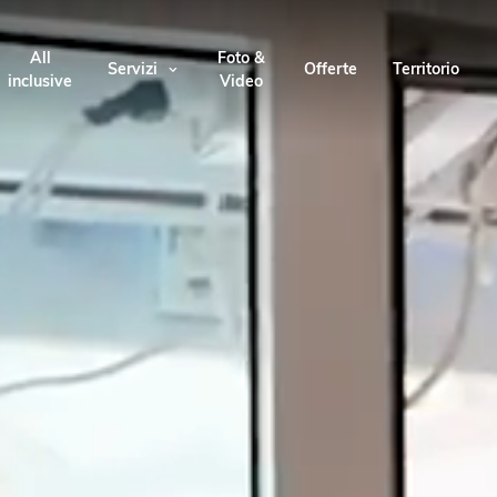
All
Foto &
Servizi
Offerte
Territorio
inclusive
Video