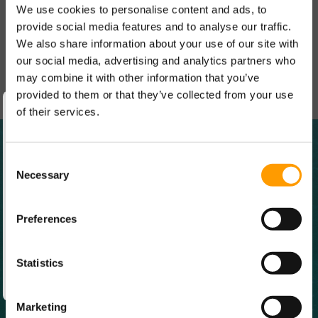
We use cookies to personalise content and ads, to
provide social media features and to analyse our traffic.
We also share information about your use of our site with
our social media, advertising and analytics partners who
may combine it with other information that you’ve
provided to them or that they’ve collected from your use
of their services.
ACCÉDEZ À VOTRE ESPACE
RÉSERVÉ
Consent Selection
ET BÉNÉFICIEZ DE NOMBREUX AVANTAGES
Directement
sur la mer
Necessary
EXCLUSIFS
avec piscine et
plage
Preferences
privée
Statistics
LOGIN
Marketing