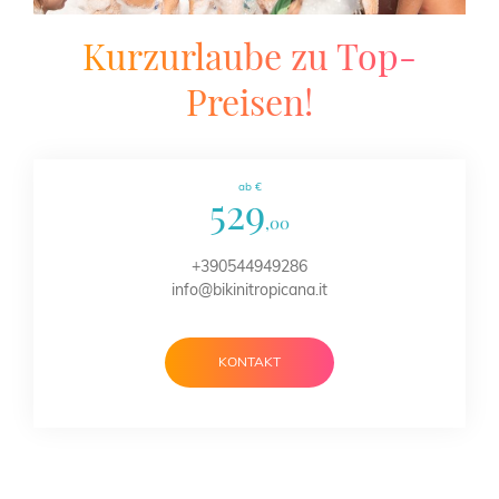
Kurzurlaube zu Top-
Preisen!
ab €
529
,00
+390544949286
info@bikinitropicana.it
KONTAKT