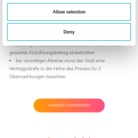
andernfalls wird die Anzahlung einbehalten und der
Allow selection
Restbetrag zurückerstattet
Im Falle Stornierung mit Scalapay Ratenzahlung: bis
zu 14 Tagen vor Anreise wird eine Stornierungsgebühr
Deny
von 5% von der Anzahlung einbehalten und der
Restbetrag wird zurückerstattet, andernfalls wird der
gesamte Anzahlungsbetrag einbehalten
bei vorzeitiger Abreise muss der Gast eine
Vertragsstrafe in der Höhe des Preises für 3
Übernachtungen bezahlen
ANGEBOT ANFORDERN