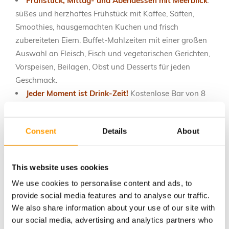
Frühstück, Mittag- und Abendessen mit Meerblick
:
süßes und herzhaftes Frühstück mit Kaffee, Säften,
Smoothies, hausgemachten Kuchen und frisch
zubereiteten Eiern. Buffet-Mahlzeiten mit einer großen
Auswahl an Fleisch, Fisch und vegetarischen Gerichten,
Vorspeisen, Beilagen, Obst und Desserts für jeden
Geschmack.
Jeder Moment ist Drink-Zeit!
Kostenlose Bar von 8
bis 24 Uhr mit Getränken, Bier, Wein, Slushies, Soft-Ice
und Aperitifs bei Sonnenuntergang.
Consent
Details
About
Strand inklusive
: pro Zimmer 1 Sonnenschirm und 2
Liegen an unserem Privatstrand inklusive.
All-Inclusive-Unterhaltung
: Jedes Alter hat seine
This website uses cookies
eigenen Aktivitäten! Entspannung und Spaß: Pool mit
We use cookies to personalise content and ads, to
Meerblick, Wellnessbereich, Animation, Themenabende
provide social media features and to analyse our traffic.
mit speziellen Menüs!
We also share information about your use of our site with
Auf vielfachen Wunsch
kehrt die süßeste
our social media, advertising and analytics partners who
Umarmung zurück:
Piadina mit Nutella
an unserem